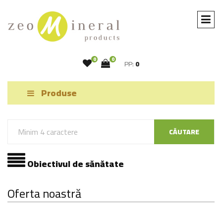
0
0
PP:
0
Produse
CĂUTARE
Obiectivul de sănătate
Oferta noastră