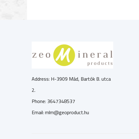
Address: H-3909 Mád, Bartók B. utca
2.
Phone: 3647348537
Email: mlm@geoproduct.hu