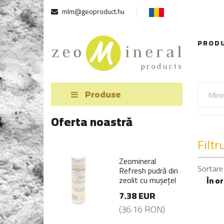
mlm@geoproduct.hu
PROD
Produse
Oferta noastră
Filtr
mineral
Zeomineral
Sortare
resh pudră din
Refresh pudră din
lit cu mușețel
zeolit cu mușețel
În o
38 EUR
7.38 EUR
6.16 RON)
(36.16 RON)