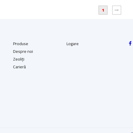
1
Produse
Logare
Despre noi
Zeoliți
Carieră