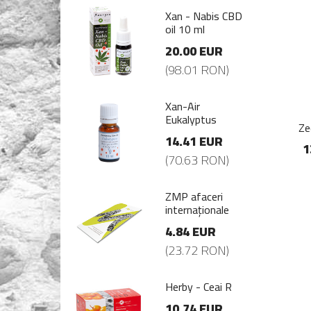
 - Nabis CBD
Xan - Nabis CBD
 10 ml
oil 10 ml
.00 EUR
20.00 EUR
8.01 RON)
(98.01 RON)
-Air
Xan-Air
alyptus
Eukalyptus
Ze
.41 EUR
14.41 EUR
1
0.63 RON)
(70.63 RON)
 afaceri
ZMP afaceri
ernaționale
internaționale
84 EUR
4.84 EUR
3.72 RON)
(23.72 RON)
by - Ceai R
Herby - Ceai R
.74 EUR
10.74 EUR