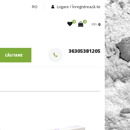
RO
Logare / Înregistrează-te
0
0
PP:
0
36305381205
CĂUTARE