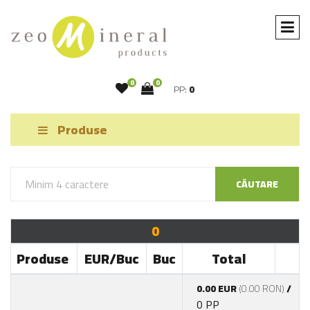
0
0
PP:
0
Produse
CĂUTARE
0
Produse
EUR/Buc
Buc
Total
0.00 EUR
(0.00 RON)
/
0 PP