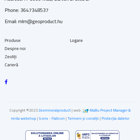
Phone: 3647348537
Email: mlm@geoproduct.hu
Produse
Logare
Despre noi
Zeoliți
Carieră
Copyright ©2023
Zeomineralproduct
| web:
MaBu Project Manager &
renta webshop
|
Icons - Flaticon
|
Termeni și condiții
|
Protecția datelor