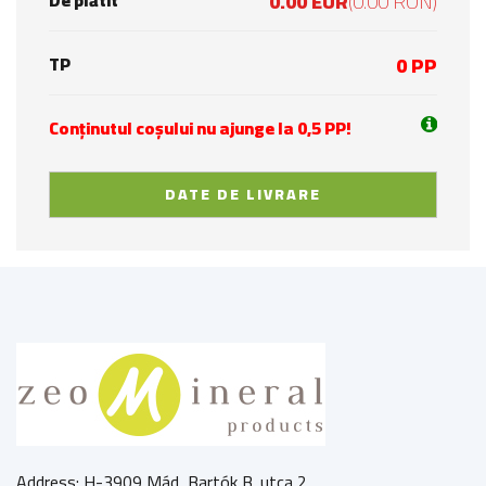
De plătit
0.00 EUR
(0.00 RON)
TP
0 PP
Conținutul coșului nu ajunge la 0,5 PP!
DATE DE LIVRARE
Address: H-3909 Mád, Bartók B. utca 2.