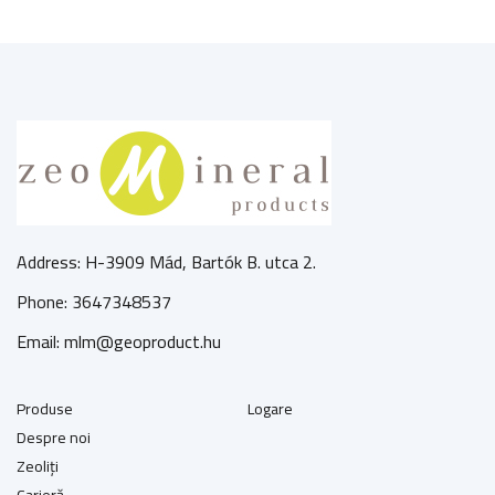
Address: H-3909 Mád, Bartók B. utca 2.
Phone: 3647348537
Email: mlm@geoproduct.hu
Produse
Logare
Despre noi
Zeoliți