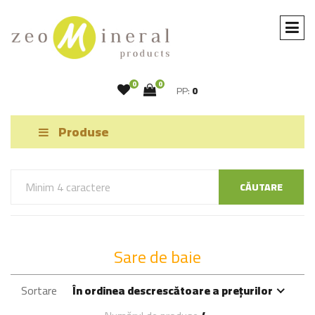
0
0
PP:
0
Produse
CĂUTARE
Sare de baie
Sortare
În ordinea descrescătoare a prețurilor