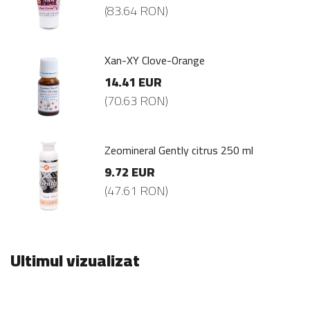
(83.64 RON)
Xan-XY Clove-Orange
14.41 EUR
(70.63 RON)
Zeomineral Gently citrus 250 ml
9.72 EUR
(47.61 RON)
Ultimul vizualizat