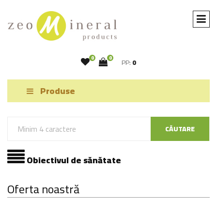
0
0
PP:
0
Produse
CĂUTARE
Obiectivul de sănătate
Oferta noastră